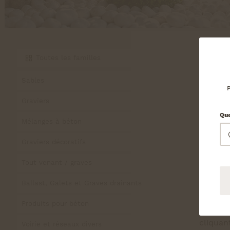
Toutes les familles
Sables
P
Graviers
Que
Mélanges à béton
Terre
Graviers décoratifs
Pierres
Tout venant / graves
cette c
Ballast, Galets et Graves drainants
💡
Saisi
Produits pour béton
Vous re
cliquant
Voirie et réseaux divers