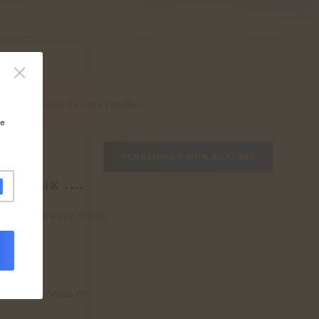
naître l’adresse de votre chantier.
ue
RENSEIGNER MON ADRESSE
éciaux ....
 .... Retrouvez dans
ontactez-nous en