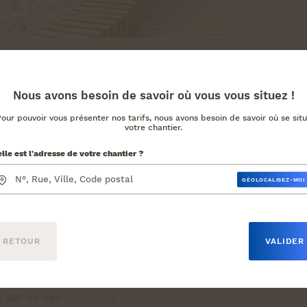
Nous avons besoin de savoir où vous vous situez !
Oups ! Pour afficher les produits et leurs tarifs , nous avons besoin de con
our pouvoir vous présenter nos tarifs, nous avons besoin de savoir où se sit
votre chantier.
lle est l'adresse de votre chantier ?
 végétale, Pierres à gabions, sables sp
GÉOLOCALISEZ-MOI
 à Bâtir, Pierres à Gabions, Terre Végétale, Sables Spéciaux
atégorie des granulats pour des usages spécifiques.
RETOUR
VALIDER
ssez l'adresse de livraison
et découvrez notre gamme !
cherchez un produit qui ne figure pas sur notre site ? C
 sur ce lien :
Contact