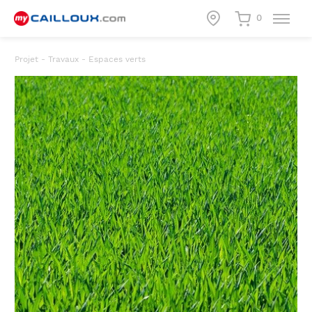
0
Projet - Travaux
-
Espaces verts