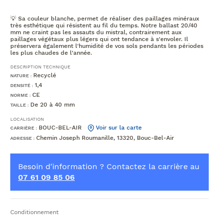
💡 Sa couleur blanche, permet de réaliser des paillages minéraux
très esthétique qui résistent au fil du temps. Notre ballast 20/40
mm ne craint pas les assauts du mistral, contrairement aux
paillages végétaux plus légers qui ont tendance à s'envoler. Il
préservera également l'humidité de vos sols pendants les périodes
les plus chaudes de l'année.
DESCRIPTION TECHNIQUE
Recyclé
NATURE :
1,4
DENSITÉ :
CE
NORME :
De 20 à 40 mm
TAILLE :
LOCALISATION
BOUC-BEL-AIR
Voir sur la carte
CARRIÈRE :
Chemin Joseph Roumanille, 13320, Bouc-Bel-Air
ADRESSE :
Besoin d'information ? Contactez la carrière au
07 61 09 85 06
Conditionnement