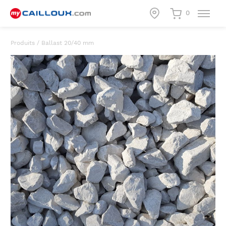
0
Produits
/
Ballast 20/40 mm