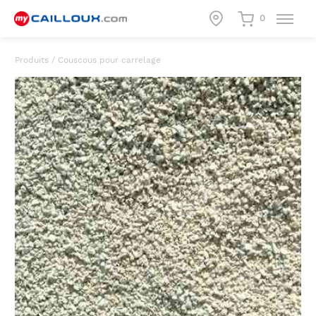
0
Produits
/
Couscous pour carrelage