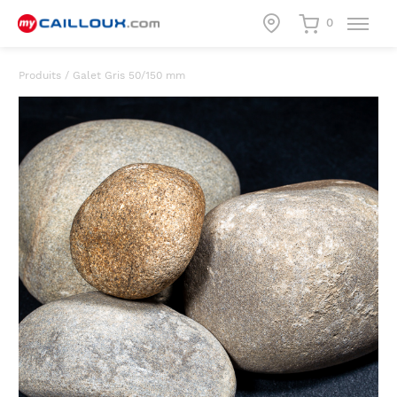
0
Produits
/
Galet Gris 50/150 mm