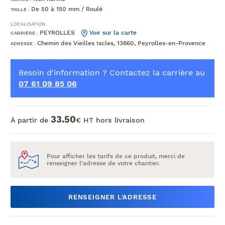
De 50 à 150 mm / Roulé
TAILLE :
LOCALISATION
PEYROLLES
Voir sur la carte
CARRIÈRE :
Chemin des Vieilles Iscles, 13860, Peyrolles-en-Provence
ADRESSE :
Besoin d'information ? Contactez la carrière au
07 61 09 85 06
33.50
À partir de
€ HT hors livraison
Pour afficher les tarifs de ce produit, merci de
renseigner l'adresse de votre chantier.
RENSEIGNER L'ADRESSE