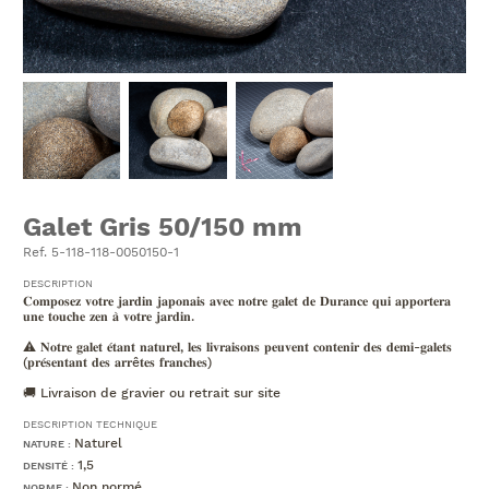
Galet Gris 50/150 mm
Ref. 5-118-118-0050150-1
DESCRIPTION
𝐂𝐨𝐦𝐩𝐨𝐬𝐞𝐳 𝐯𝐨𝐭𝐫𝐞 𝐣𝐚𝐫𝐝𝐢𝐧 𝐣𝐚𝐩𝐨𝐧𝐚𝐢𝐬 𝐚𝐯𝐞𝐜 𝐧𝐨𝐭𝐫𝐞 𝐠𝐚𝐥𝐞𝐭 𝐝𝐞 𝐃𝐮𝐫𝐚𝐧𝐜𝐞 𝐪𝐮𝐢 𝐚𝐩𝐩𝐨𝐫𝐭𝐞𝐫𝐚
𝐮𝐧𝐞 𝐭𝐨𝐮𝐜𝐡𝐞 𝐳𝐞𝐧 𝐚̀ 𝐯𝐨𝐭𝐫𝐞 𝐣𝐚𝐫𝐝𝐢𝐧.
⚠️ 𝐍𝐨𝐭𝐫𝐞 𝐠𝐚𝐥𝐞𝐭 𝐞́𝐭𝐚𝐧𝐭 𝐧𝐚𝐭𝐮𝐫𝐞𝐥, 𝐥𝐞𝐬 𝐥𝐢𝐯𝐫𝐚𝐢𝐬𝐨𝐧𝐬 𝐩𝐞𝐮𝐯𝐞𝐧𝐭 𝐜𝐨𝐧𝐭𝐞𝐧𝐢𝐫 𝐝𝐞𝐬 𝐝𝐞𝐦𝐢-𝐠𝐚𝐥𝐞𝐭𝐬
(𝐩𝐫𝐞́𝐬𝐞𝐧𝐭𝐚𝐧𝐭 𝐝𝐞𝐬 𝐚𝐫𝐫ê𝐭𝐞𝐬 𝐟𝐫𝐚𝐧𝐜𝐡𝐞𝐬)
🚚 Livraison de gravier ou retrait sur site
DESCRIPTION TECHNIQUE
Naturel
NATURE :
1,5
DENSITÉ :
Non normé
NORME :