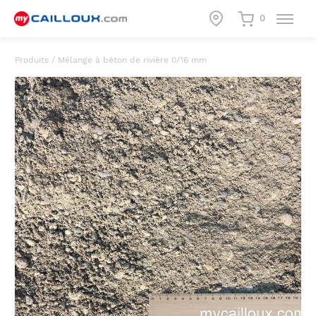
0
Produits
/
Mélange à béton de rivière 0/16 mm