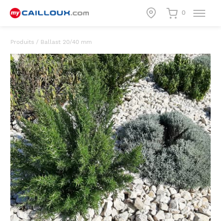
0
Produits
/
Ballast 20/40 mm