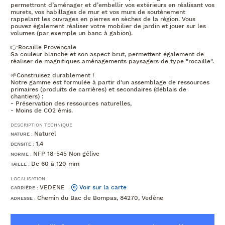
permettront d’aménager et d’embellir vos extérieurs en réalisant vos
murets, vos habillages de mur et vos murs de soutènement
rappelant les ouvrages en pierres en sèches de la région. Vous
pouvez également réaliser votre mobilier de jardin et jouer sur les
volumes (par exemple un banc à gabion).
👉Rocaille Provençale
Sa couleur blanche et son aspect brut, permettent également de
réaliser de magnifiques aménagements paysagers de type "rocaille".
🌱Construisez durablement !
Notre gamme est formulée à partir d'un assemblage de ressources
primaires (produits de carrières) et secondaires (déblais de
chantiers) :
- Préservation des ressources naturelles,
- Moins de CO2 émis.
DESCRIPTION TECHNIQUE
Naturel
NATURE :
1,4
DENSITÉ :
NFP 18-545 Non gélive
NORME :
De 60 à 120 mm
TAILLE :
LOCALISATION
VEDENE
Voir sur la carte
CARRIÈRE :
Chemin du Bac de Bompas, 84270, Vedène
ADRESSE :