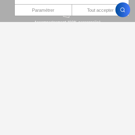
Paramétrer
Tout accepter
Accompagnement 100% personnalisé
Paiement 100% sécurisé
Devis immédiat
Qui sommes-nous
FAQ
Contact